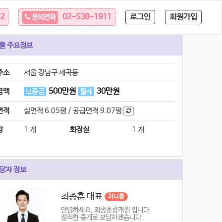
로그인
회원가입
22
02-538-1911
문의전화
물 주요정보
주소
서울 강남구 세곡동
500
만원
30
만원
금액
보증금
월세
면적
실면적
6.05평
/
공급면적
9.07평
방
1 개
화장실
1 개
당자 정보
최종훈 대표
미니홈
안녕하세요, 최종훈중개원 입니다.
정직한 중개로 보답하겠습니다.