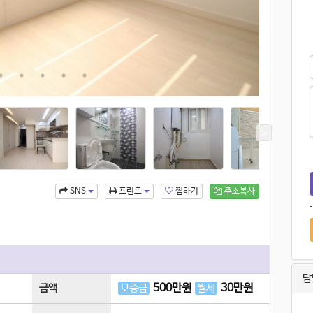
찜하기
주소복사
SNS
프린트
담
500
만원
30
만원
금액
보증금
월세