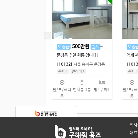
500
만원
25
만원
500
만원
25
만원
월세
보증금
월세
보증
풀옵션 원룸 입니다!
송파구 추천 원룸 입니다!
문정동
3]
서울 강남구 세곡동
[10133]
서울 송파구 문정동
[101
3
실 6평
/
공 9평
주차1
관리비3
주차1
실 6평
/
공 9평
실 6
리
현재층 2층
방1 / 화1
원/투/쓰리
현재층 2층
방1 / 화1
원/투/
룸
룸
샘플 사이트 입니다.
회사
부동산 홈페이지제작 문의
대표
큰나무솔루션 바로가기