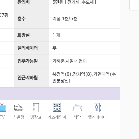
관리비
5만원 [ 전기세, 수도세 ]
.07평
층수
지상 4층
/
5
층
화장실
1 개
엘리베이터
무
입주가능일
가까운 시일내 협의
복정역(8),장지역(8),가천대역(수
인근지하철
인분당선)
TV
신발장
냉장고
가스레인지
식탁
엘리베이터