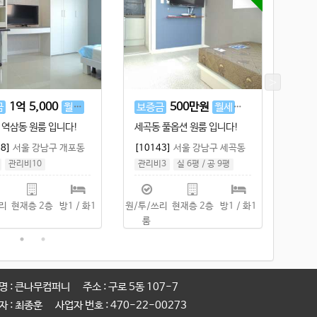
500
만원
25
만원
1
억
5,000
100
만원
금
월세
보증금
월세
보증
 추천 원룸 입니다!
역세권 역삼동 원룸 입니다!
세곡동
32]
서울 송파구 문정동
[10138]
서울 강남구 개포동
[101
관리비3
주차1
관리비10
관리
평
/
공 9평
실 8평
/
공 14평
쓰리
현재층 1층
방1 / 화1
원/투/쓰리
현재층 2층
방1 / 화1
원/투/
룸
룸
명 : 큰나무컴퍼니
주소 : 구로 5동 107-7
자 : 최종훈
사업자 번호 : 470-22-00273