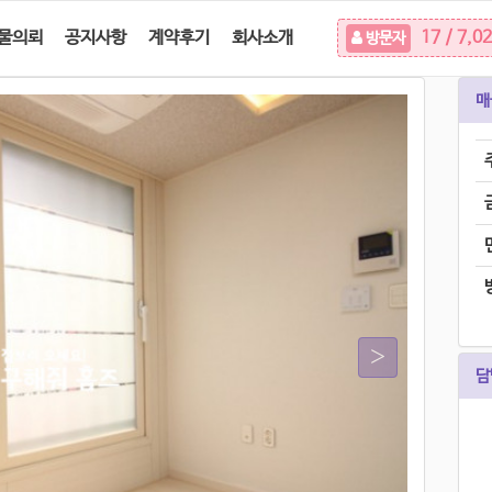
물의뢰
공지사항
계약후기
회사소개
17 / 7,0
방문자
매
담