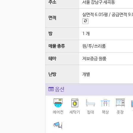
주소
서울 강남구 세곡동
실면적
6.05평
/
공급면적
9
면적
방
1 개
매물 종류
원/투/쓰리룸
테마
저보증금 원룸
난방
개별
옵션
에어컨
세탁기
침대
책상
옷장