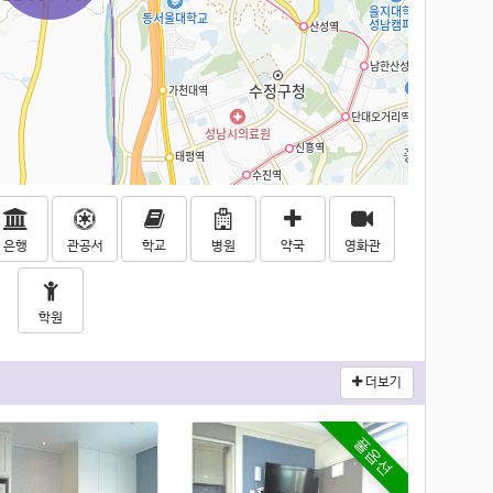
은행
관공서
학교
병원
약국
영화관
학원
더보기
풀옵션