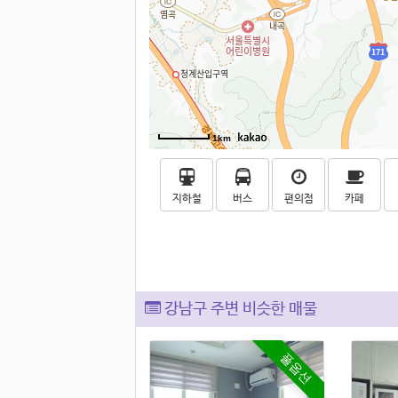
1km
지하철
버스
편의점
카페
강남구 주변 비슷한 매물
풀옵션
풀옵션