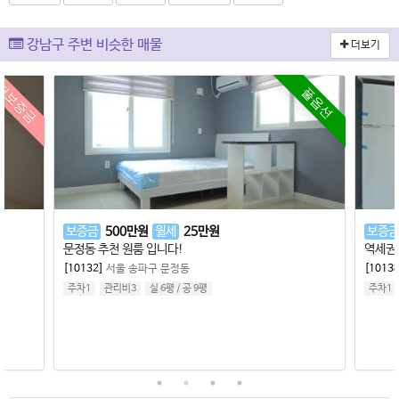
강남구 주변 비슷한 매물
더보기
저보증금
풀옵션
보증금
500
만원
월세
25
만원
보증금
문정동 추천 원룸 입니다!
역세권
[10132]
서울 송파구 문정동
[10138
주차1
관리비3
실 6평
/
공 9평
주차1