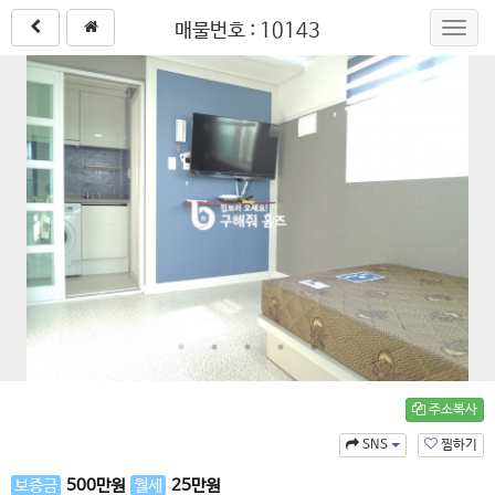
매물번호 : 10143
Toggl
navig
주소복사
SNS
찜하기
보증금
500
만원
월세
25
만원