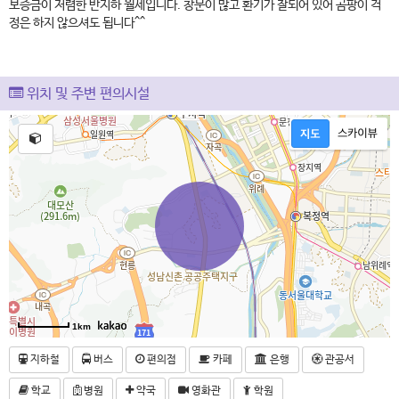
보증금이 저렴한 반지하 월세입니다. 창문이 많고 환기가 잘되어 있어 곰팡이 걱
정은 하지 않으셔도 됩니다^^
위치 및 주변 편의시설
1km
지하철
버스
편의점
카페
은행
관공서
학교
병원
약국
영화관
학원