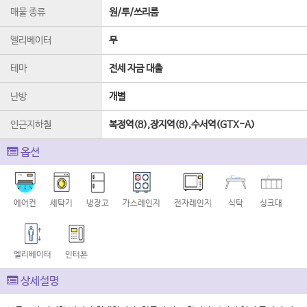
매물 종류
원/투/쓰리룸
엘리베이터
무
테마
전세 자금 대출
난방
개별
인근지하철
복정역(8),장지역(8),수서역(GTX-A)
옵션
에어컨
세탁기
냉장고
가스레인지
전자레인지
식탁
싱크대
엘리베이터
인터폰
상세설명