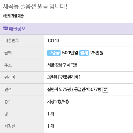
세곡동 풀옵션 원룸 입니다!
#전세 자금 대출
매물정보
매물번호
10143
금액
보증금
500
만원
월세
25
만원
주소
서울 강남구 세곡동
관리비
3만원 [ 건물관리비 ]
면적
실면적
5.75평
/
공급면적
8.77평
층수
지상 2층
/
5
층
방
1 개
화장실
1 개