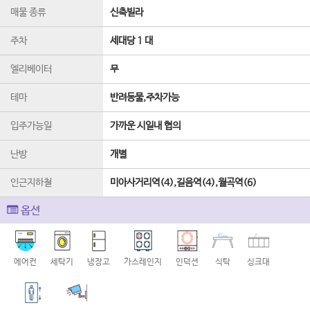
매물 종류
신축빌라
주차
세대당 1 대
엘리베이터
무
테마
반려동물,주차가능
입주가능일
가까운 시일내 협의
난방
개별
인근지하철
미아사거리역(4),길음역(4),월곡역(6)
옵션
에어컨
세탁기
냉장고
가스레인지
인덕션
식탁
싱크대