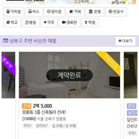
1km
지하철
버스
편의점
카페
은행
관공서
학교
병원
약국
영화관
학원
성북구 주변 비슷한 매물
더보기
신혼부부
전세자금
전세
2
억
5,000
분양
정릉동 3룸 신축빌라 전세!
실입주
[10080]
서울 성북구 정릉동
답신리동
주차1
관리비7
실 26평
/
공 30평
[10127
주차1