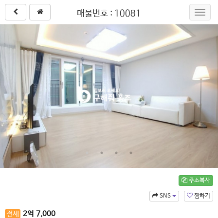
매물번호 : 10081
Toggl
navig
주소복사
SNS
찜하기
전세
2
억
7,000