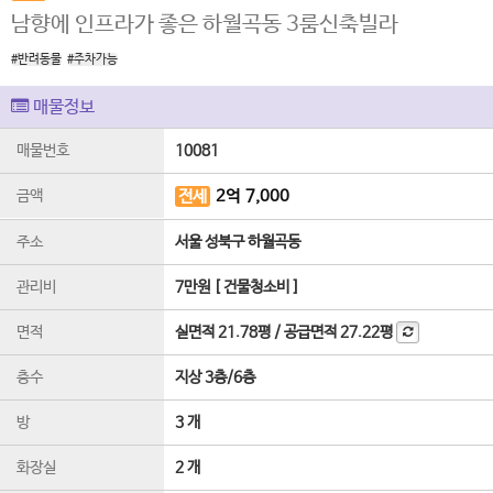
남향에 인프라가 좋은 하월곡동 3룸신축빌라
#반려동물
#주차가능
매물정보
매물번호
10081
금액
전세
2
억
7,000
주소
서울 성북구 하월곡동
관리비
7만원 [ 건물청소비 ]
면적
실면적
21.78평
/
공급면적
27.22평
층수
지상 3층
/
6
층
방
3 개
화장실
2 개