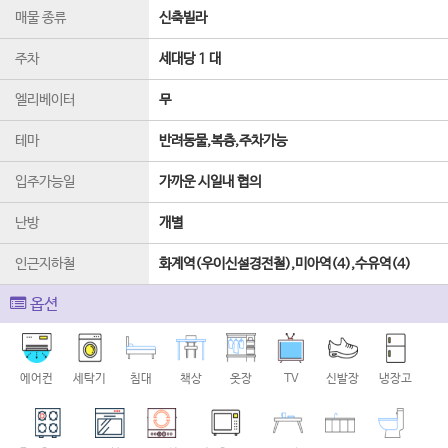
매물 종류
신축빌라
주차
세대당 1 대
엘리베이터
무
테마
반려동물,복층,주차가능
입주가능일
가까운 시일내 협의
난방
개별
인근지하철
화계역(우이신설경전철),미아역(4),수유역(4)
옵션
에어컨
세탁기
침대
책상
옷장
TV
신발장
냉장고