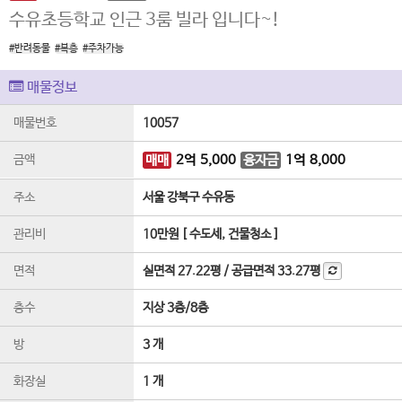
수유초등학교 인근 3룸 빌라 입니다~!
#반려동물
#복층
#주차가능
매물정보
매물번호
10057
금액
매매
2
억
5,000
융자금
1
억
8,000
주소
서울 강북구 수유동
관리비
10만원 [ 수도세, 건물청소 ]
면적
실면적
27.22평
/
공급면적
33.27평
층수
지상 3층
/
8
층
방
3 개
화장실
1 개