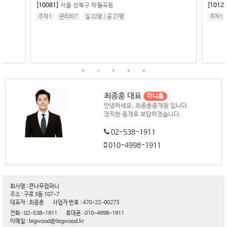
[10081]
서울 성북구 하월곡동
[10125
주차1
관리비7
실 22평
/
공 27평
주차1
최종훈 대표
미니홈
안녕하세요, 최종훈중개원 입니다.
정직한 중개로 보답하겠습니다.
02-538-1911
010-4998-1911
회사명 : 큰나무컴퍼니
주소 : 구로 5동 107-7
대표자 : 최종훈
사업자 번호 : 470-22-00273
전화 : 02-538-1911
휴대폰 : 010-4998-1911
이메일 : bigwood@bigwood.kr