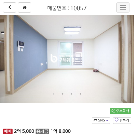
매물번호 : 10057
Toggl
navig
주소복사
SNS
찜하기
매매
2
억
5,000
융자금
1
억
8,000