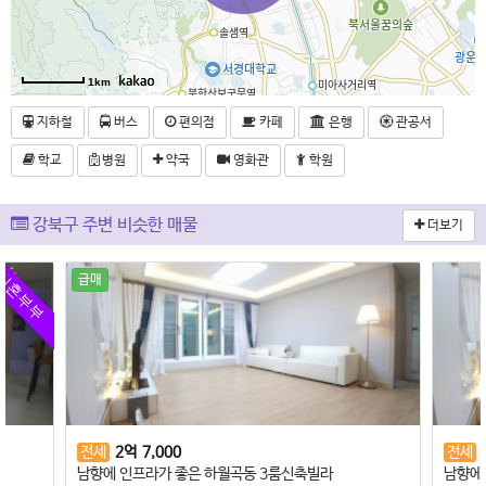
1km
지하철
버스
편의점
카페
은행
관공서
학교
병원
약국
영화관
학원
강북구 주변 비슷한 매물
더보기
신혼부부
급매
전세
2
억
7,000
전세
남향에 인프라가 좋은 하월곡동 3룸신축빌라
남향에