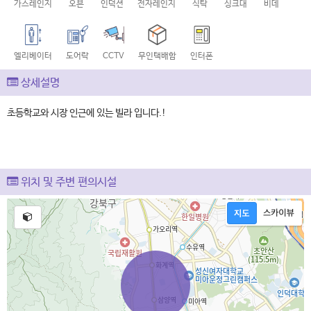
가스레인지
오븐
인덕션
전자레인지
식탁
싱크대
비데
엘리베이터
도어락
CCTV
무인택배함
인터폰
상세설명
초등학교와 시장 인근에 있는 빌라 입니다.!
위치 및 주변 편의시설