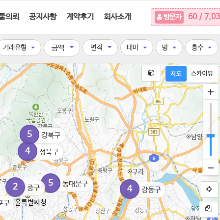
물의뢰
공지사항
계약후기
회사소개
60 / 7,0
방문자
거래유형
금액
면적
테마
방
층수
5
강북구
4
성북구
5
동대문구
2
중구
4
강동구
포구