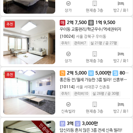
상가
현재층 3층
방2 / 화1
매
2
억
7,500
융
1
억
9,500
추천
우이동 교통편리/학군우수/역세권위지
[10024]
서울 강북구 우이동
주차1
관리비7
실 21평
/
공 27평
상가
현재층 3층
방2 / 화1
전
2
억
5,000
보
5,000
만
월
80
만
추천
홍은동 전/월세 가능한 3룸 빌라! 신혼부부에게 추천해요!
[10114]
서울 서대문구 신촌동
주차1
관리비10
실 26평
/
공 30평
신축빌라
현재층 3층
방2 / 화1
분
3
억
실
3,000
만
인증매물
답신리동 흔치 않은 3룸 전세 신축 빌라!