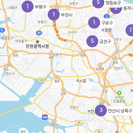
5
영등포구
1
부평구
2
동작
1
부천시
1
구로구
1
5
금천구
3
안산시 상록구