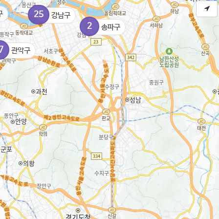
구
25
강남구
2
송파구
7
관악구