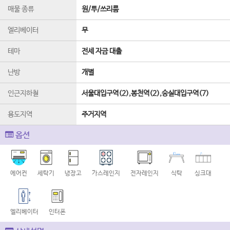
매물 종류
원/투/쓰리룸
엘리베이터
무
테마
전세 자금 대출
난방
개별
인근지하철
서울대입구역(2),봉천역(2),숭실대입구역(7)
용도지역
주거지역
옵션
에어컨
세탁기
냉장고
가스레인지
전자레인지
식탁
싱크대
엘리베이터
인터폰