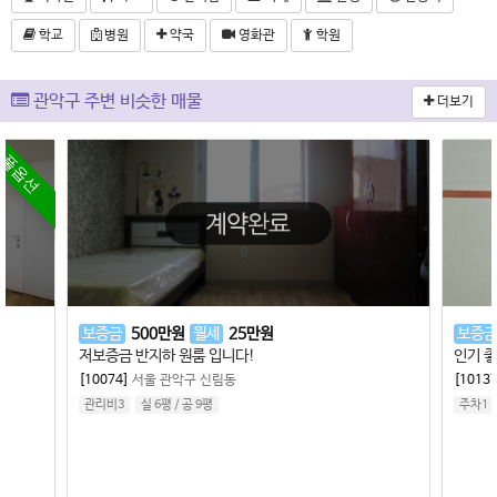
학교
병원
약국
영화관
학원
관악구 주변 비슷한 매물
더보기
세
25
만원
보증금
1,000
만원
월세
30
만원
입니다!
인기 좋은 은천동 추천 원룸!
림동
[10137]
서울 관악구 은천동
주차1
관리비3
실 5평
/
공 8평