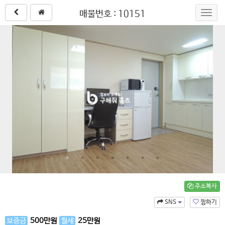
매물번호 : 10151
Toggl
navig
주소복사
SNS
찜하기
보증금
500
만원
월세
25
만원