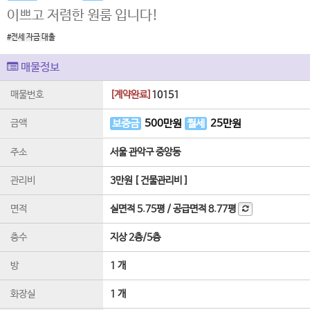
이쁘고 저렴한 원룸 입니다!
#전세 자금 대출
매물정보
매물번호
[
계약완료
]
10151
금액
보증금
500
만원
월세
25
만원
주소
서울 관악구 중앙동
관리비
3만원 [ 건물관리비 ]
면적
실면적
5.75평
/
공급면적
8.77평
층수
지상 2층
/
5
층
방
1 개
화장실
1 개