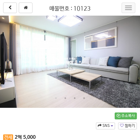
매물번호 : 10123
Toggl
navig
주소복사
SNS
찜하기
전세
2
억
5,000