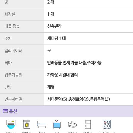
방
2 개
화장실
1 개
매물 종류
신축빌라
주차
세대당 1 대
엘리베이터
무
테마
반려동물,전세 자금 대출,주차가능
입주가능일
가까운 시일내 협의
난방
개별
인근지하철
서대문역(5),충정로역(2),독립문역(3)
옵션