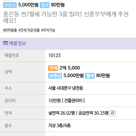
보증금
5,000
만원
월세
80
만원
홍은동 전/월세 가능한 3룸 빌라! 신혼부부에게 추천
해요!
#반려동물
#전세 자금 대출
#주차가능
매물정보
매물번호
10123
전세
2
억
5,000
금액
보증금
5,000
만원
월세
80
만원
주소
서울 서대문구 냉천동
관리비
10만원 [ 건물관리비 ]
면적
실면적
26.02평
/
공급면적
30.25평
층수
지상 3층
/
6
층