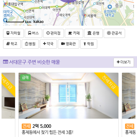
1km
지하철
버스
편의점
카페
은행
관공서
학교
병원
약국
영화관
학원
서대문구 주변 비슷한 매물
더보기
전세자금
억
5,000
전세
2
억
5,000
 찾기 힘든 전세 3룸!
홍제동에서 찾기 힘든 전세 3룸