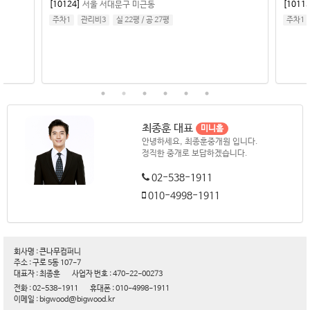
서울 서대문구 미근동
[10113]
서울 서대문구 봉원동
관리비3
실 22평
/
공 27평
주차1
관리비3
실 22평
/
공 2
최종훈 대표
미니홈
안녕하세요, 최종훈중개원 입니다.
정직한 중개로 보답하겠습니다.
02-538-1911
010-4998-1911
회사명 : 큰나무컴퍼니
주소 : 구로 5동 107-7
대표자 : 최종훈
사업자 번호 : 470-22-00273
전화 : 02-538-1911
휴대폰 : 010-4998-1911
이메일 : bigwood@bigwood.kr