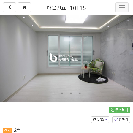
매물번호 : 10115
Toggl
navig
주소복사
SNS
찜하기
전세
2
억