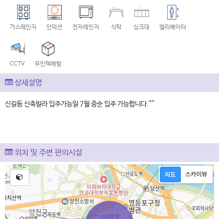
가스레인지
인덕션
전자레인지
식탁
싱크대
엘리베이터
CCTV
무인택배함
상세설명
신길동 신축빌라 입주가능일 7월 중순 입주 가능합니다.^^
위치 및 주변 편의시설