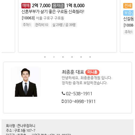
전세
2
억
보증금
5,000
만원
월세
50
만원
신길동 신혼부부에게 추천하는 럭셔리한 신축빌라!
[10084]
서울 영등포구 신길동
주차1
관리비10
실 0평
/
공 0평
최종훈 대표
미니홈
안녕하세요, 최종훈중개원 입니다.
정직한 중개로 보답하겠습니다.
02-538-1911
010-4998-1911
회사명 : 큰나무컴퍼니
주소 : 구로 5동 107-7