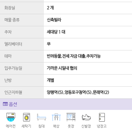
화장실
2 개
매물 종류
신축빌라
주차
세대당 1 대
엘리베이터
무
테마
반려동물,전세 자금 대출,주차가능
입주가능일
가까운 시일내 협의
난방
개별
인근지하철
양평역(5),영등포구청역(5),문래역(2)
옵션
에어컨
세탁기
침대
책상
옷장
신발장
냉장고