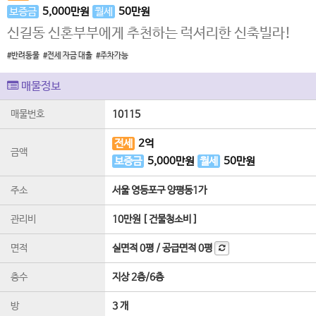
보증금
5,000
만원
월세
50
만원
신길동 신혼부부에게 추천하는 럭셔리한 신축빌라!
#반려동물
#전세 자금 대출
#주차가능
매물정보
매물번호
10115
전세
2
억
금액
보증금
5,000
만원
월세
50
만원
주소
서울 영등포구 양평동1가
관리비
10만원 [ 건물청소비 ]
면적
실면적
0평
/
공급면적
0평
층수
지상 2층
/
6
층
방
3 개