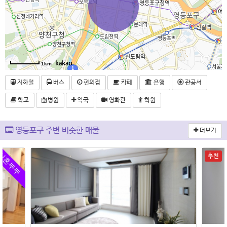
1km
지하철
버스
편의점
카페
은행
관공서
학교
병원
약국
영화관
학원
영등포구 주변 비슷한 매물
더보기
추천