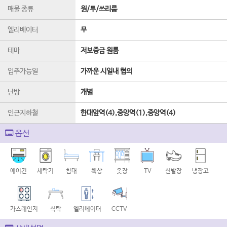
매물 종류
원/투/쓰리룸
엘리베이터
무
테마
저보증금 원룸
입주가능일
가까운 시일내 협의
난방
개별
인근지하철
한대앞역(4),중앙역(1),중앙역(4)
옵션
에어컨
세탁기
침대
책상
옷장
TV
신발장
냉장고
가스레인지
식탁
엘리베이터
CCTV