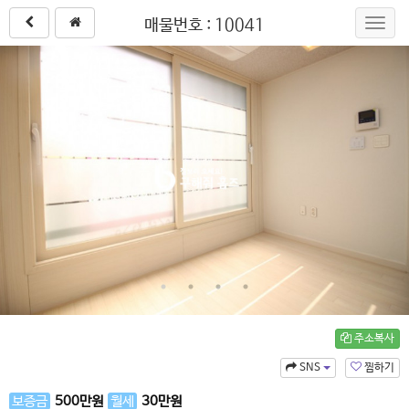
매물번호 : 10041
Toggl
navig
주소복사
SNS
찜하기
보증금
500
만원
월세
30
만원