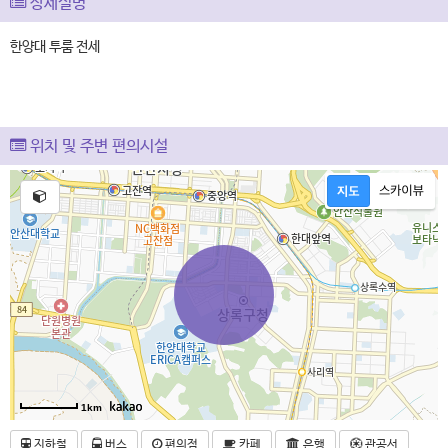
상세설명
한양대 투룸 전세
위치 및 주변 편의시설
1km
지하철
버스
편의점
카페
은행
관공서