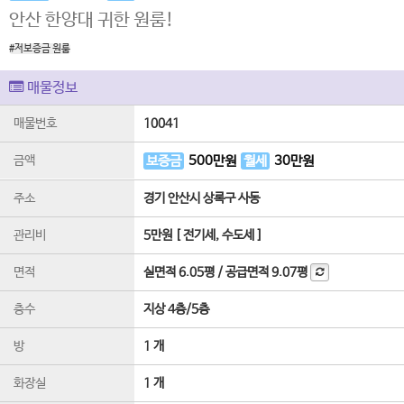
안산 한양대 귀한 원룸!
#저보증금 원룸
매물정보
매물번호
10041
금액
보증금
500
만원
월세
30
만원
주소
경기 안산시 상록구 사동
관리비
5만원 [ 전기세, 수도세 ]
면적
실면적
6.05평
/
공급면적
9.07평
층수
지상 4층
/
5
층
방
1 개
화장실
1 개