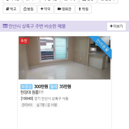
학교
병원
약국
영화관
학원
안산시 상록구 주변 비슷한 매물
더보기
반려동물
추천
보증금
300
만원
월세
35
만원
한양대 원룸!!!
[10040]
경기 안산시 상록구 사동
관리비5
실 7평
/
공 10평